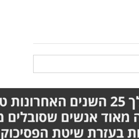
טישטוש בעין - הסיפור
הלכתי עם מקל הליכה - הס
רן זריף
המלא אורן זריף