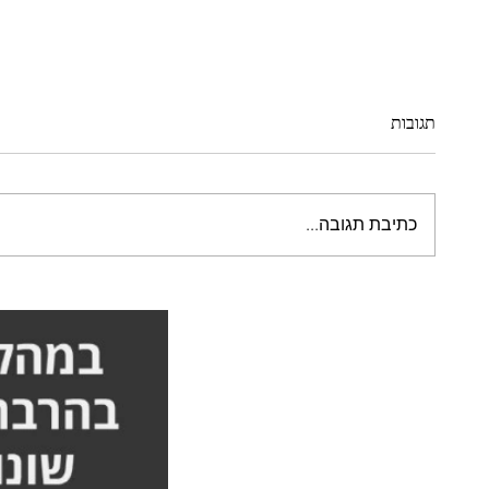
תגובות
כתיבת תגובה...
סבלתי מכאבים בגב והייתי צירכה
היה לי 
לעבור ניתוח - הסיפור המלא אורן
המלא או
זריף