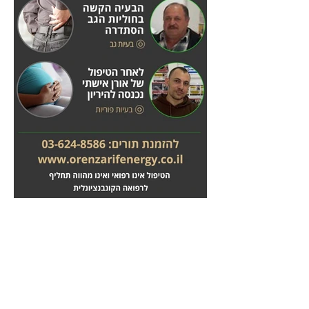
מחלות לב
טיפול בשבץ מוחי
לחץ
לחץ
כאן
כאן