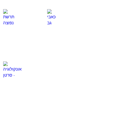
כאבי גב
תרשת נפוצה
לחץ
לחץ
כאן
כאן
כאבי ראש
אונקולוגיה - סרטן
לחץ
לחץ
כאן
כאן
טיפול בפציאליס
פרקינסון
לחץ
לחץ