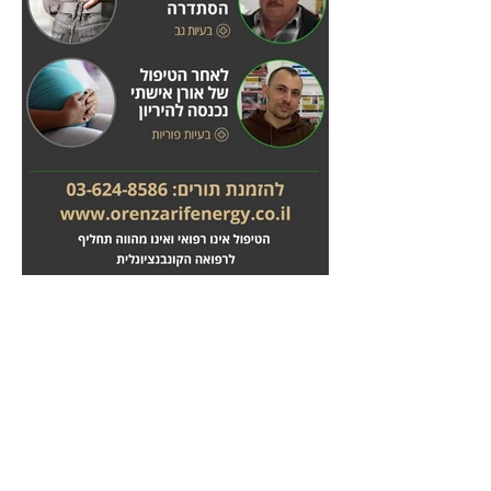
מחלות לב
טיפול בשבץ מוחי
לחץ
לחץ
כאן
כאן