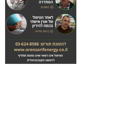
מחלות לב
טיפול בשבץ מוחי
לחץ
לחץ
כאן
כאן