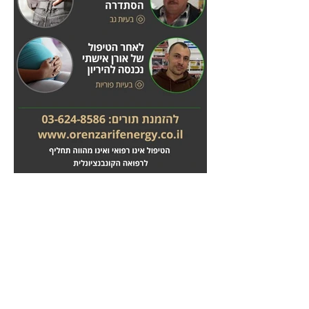
מחלות לב
טיפול בשבץ מוחי
לחץ
לחץ
כאן
כאן