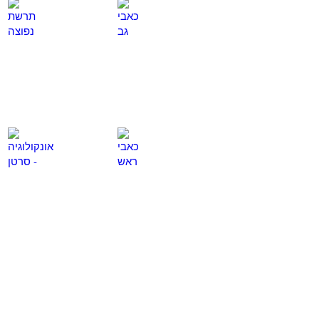
כאבי גב
תרשת נפוצה
לחץ
לחץ
כאן
כאן
כאבי ראש
אונקולוגיה - סרטן
לחץ
לחץ
כאן
כאן
טיפול בפציאליס
פרקינסון
לחץ
לחץ
כאן
כאן