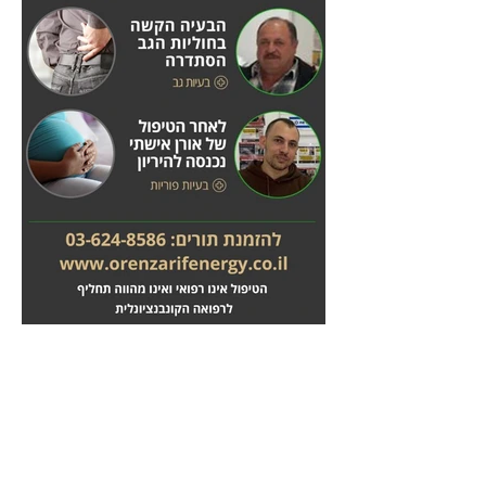
מחלות לב
טיפול בשבץ מוחי
לחץ
לחץ
כאן
כאן