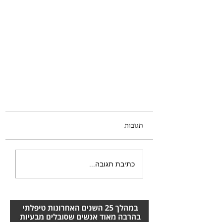
תגובות
כתיבת תגובה...
כיצד פועל כוחו של התת מודע - אורן
זריף