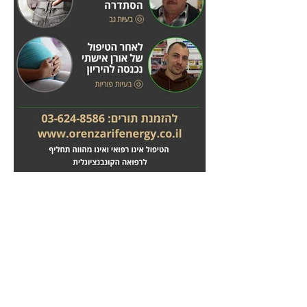
מחלות לב
טיפול בשבץ מוחי
לחץ
לחץ
כאן
כאן