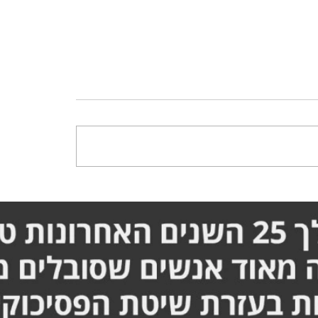
פופה ובקושי מזיזה את
סבלתי מחוסר שינה, חוסר
והרגליים - הסיפור המלא
וחוסר רגיעה - הסיפור המ
ף
זריף