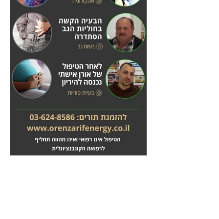
מחלות לב
טיפול בשבץ מוחי
לחץ
לחץ
כאן
כאן