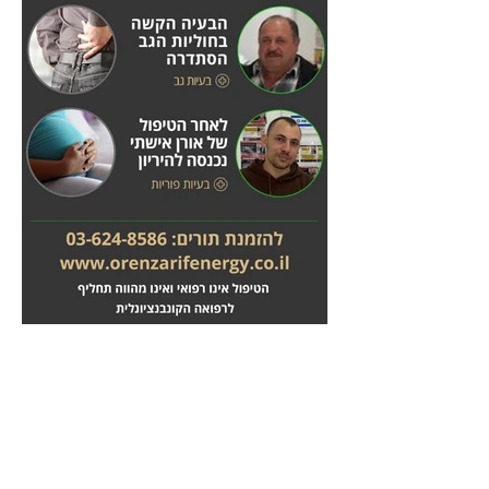
מחלות לב
טיפול בשבץ מוחי
לחץ
לחץ
כאן
כאן