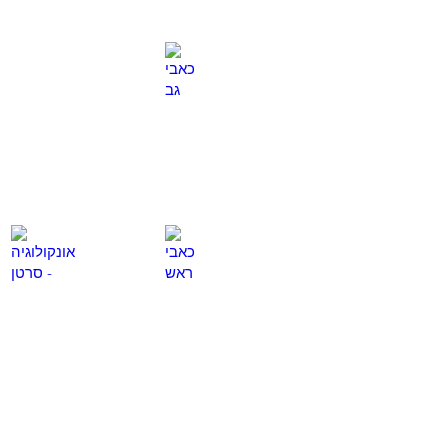
כאבי גב
תרשת נפוצה
לחץ
לחץ
כאן
כאן
כאבי ראש
אונקולוגיה - סרטן
לחץ
לחץ
כאן
כאן
טיפול בפציאליס
פרקינסון
לחץ
לחץ