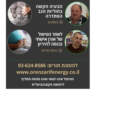
מחלות לב
טיפול בשבץ מוחי
לחץ
לחץ
כאן
כאן