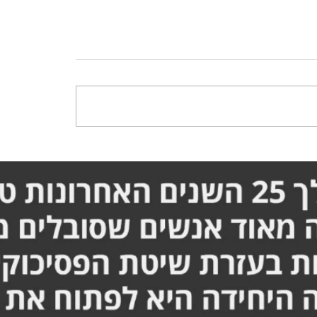
ריכה לעבור ניתוח ברגל -
סבלתי מכאבים בברכיים וב
המלא אורן זריף
יכולתי לתפקד - הסיפור ה
זריף