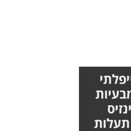
גב ולא
מלא אורן