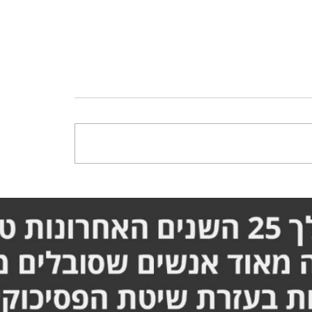
פופה ובקושי מזיזה את
סבלתי מחוסר שינה, חוסר
והרגליים - הסיפור המלא
וחוסר רגיעה - הסיפור המ
ף
זריף