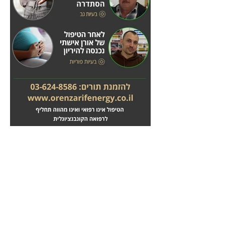
מחלות לב
טיפול בשבץ מוחי
לחץ
לחץ
כאן
כאן