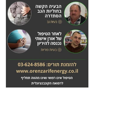
מחלות לב
טיפול בשבץ מוחי
לחץ
לחץ
כאן
כאן