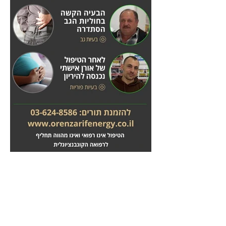
מחלות לב
טיפול בשבץ מוחי
לחץ
לחץ
כאן
כאן