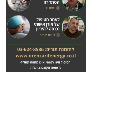
מחלות לב
טיפול בשבץ מוחי
לחץ
לחץ
כאן
כאן