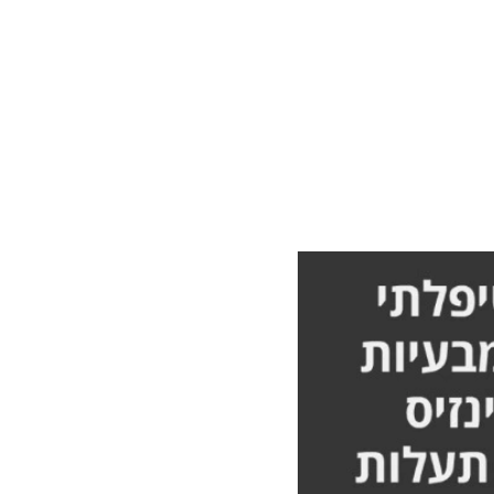
גב ולא
מלא אורן