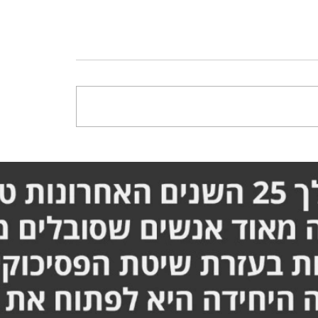
ריכה לעבור ניתוח ברגל -
סבלתי מכאבים בברכיים וב
המלא אורן זריף
יכולתי לתפקד - הסיפור ה
זריף