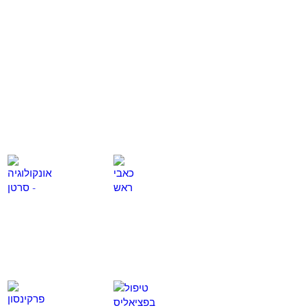
כאבי גב
תרשת נפוצה
לחץ
לחץ
כאן
כאן
כאבי ראש
אונקולוגיה - סרטן
לחץ
לחץ
כאן
כאן
טיפול בפציאליס
פרקינסון
לחץ
לחץ