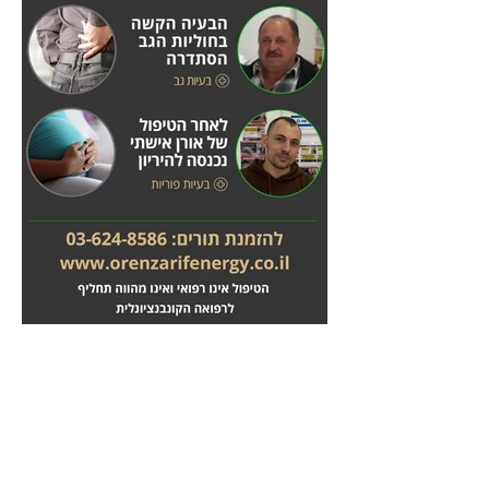
מחלות לב
טיפול בשבץ מוחי
לחץ
לחץ
כאן
כאן