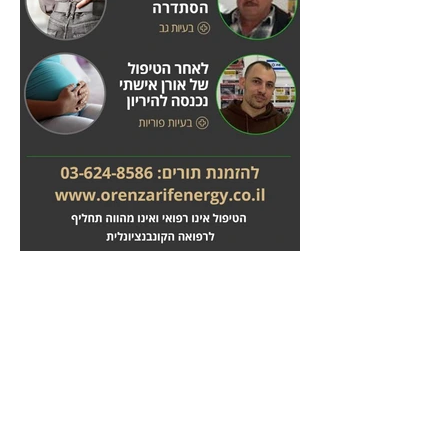
מחלות לב
טיפול בשבץ מוחי
לחץ
לחץ
כאן
כאן