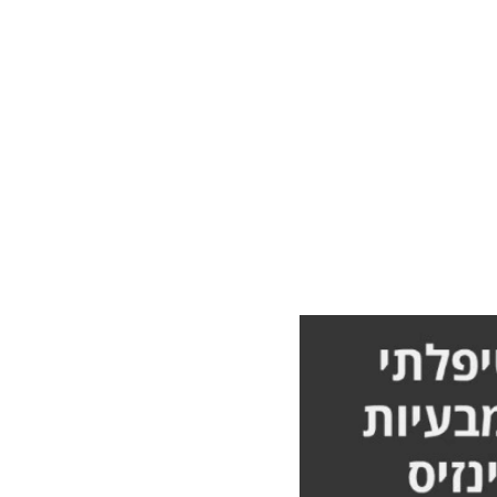
גב ולא
מלא אורן