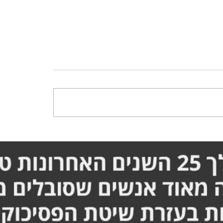
ריכה לעבור ניתוח ברגל -
סבלתי מכאבים בברכיים וב
המלא אורן זריף
יכולתי לתפקד - הסיפור ה
זריף