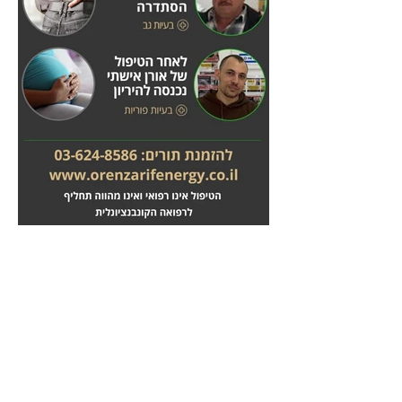
מחלות לב
טיפול בשבץ מוחי
לחץ
לחץ
כאן
כאן