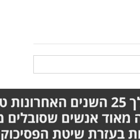
ריכה לעבור ניתוח ברגל -
סבלתי מכאבים בברכיים וב
המלא אורן זריף
יכולתי לתפקד - הסיפור ה
זריף