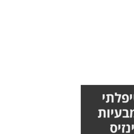
גב ולא
מלא אורן