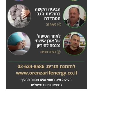
מחלות לב
טיפול בשבץ מוחי
לחץ
לחץ
כאן
כאן