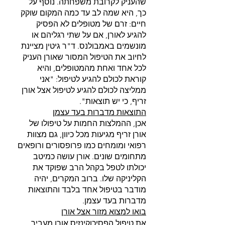
שהעניק לקרובת משפחתה. נוסף על 
כך, היא שמה לב עד כמה המקום שוקק 
חיים: זרם של מטופלים לא הפסיק 
להגיע לאורן, אם על שתי רגליהם או 
מונשמים באמבולנס. ד"ר גיטין מציינת 
לחיוב את הטיפול המסור שאורן העניק 
לכל אחד ואחת מהמטופלים, והיא 
קוראת לכולם להגיע לטיפול: "אני 
ממליצה לכולם להגיע לטיפול אצל אורן 
זריף, כי יש תוצאות".
התוצאות מדברות בעד עצמן
אכן, ההמלצות החמות על טיפולו של 
אורן זריף מגיעות מכל כיוון, גם מצוות 
רפואי ומומחים כמו פרופסורים ורופאים 
מתחומים שונים. אורן עושה כמיטב 
יכולתו לטפל בקהל הרב שפוקד את 
הקליניקה שלו. ברוב המקרים, יהיה 
מודבר בטיפול אחד בלבד והתוצאות 
מדברות בעד עצמן.
בואו למצוא מזור אצל אורן
את טיפול הפסיכוקינזיס אורן מעביר 