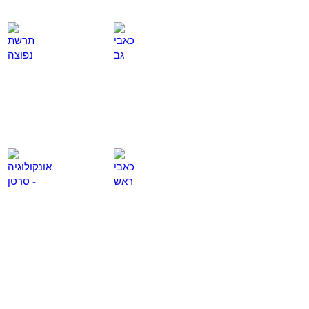
כאבי גב
תרשת נפוצה
לחץ
לחץ
כאן
כאן
כאבי ראש
אונקולוגיה - סרטן
לחץ
לחץ
כאן
כאן
טיפול בפציאליס
פרקינסון
לחץ
לחץ