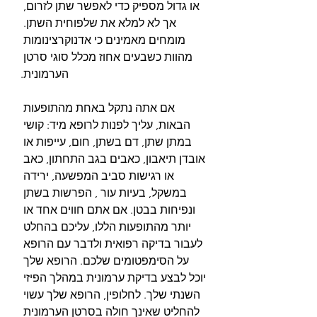
או גדול מספיק כדי לאפשר שתן לזרום, 
אך לא למלא את שלפוחית ​​השתן. 
מומחים מאמינים כי אדנוקרצינומות 
מהוות כשבעים אחוז מכלל סוגי סרטן 
הערמונית.
אם אתה נתקל באחת מהתופעות 
הבאות, עליך לפנות לרופא מיד: קושי 
במתן שתן, דם בשתן, חום, עייפות או 
אובדן תיאבון, כאבים בגב התחתון, כאב 
או רגישות סביב המפשעה, ירידה 
במשקל, בעיות עור , הפרשות בשתן 
ונפיחות בבטן. אם אתם חווים אחד או 
יותר מהתופעות הללו, עליכם בהחלט 
לעבור בדיקה רפואית ולדבר עם הרופא 
על הסימפטומים שלכם. הרופא שלך 
יוכל לבצע בדיקת ערמונית במהלך הפיזי 
השנתי שלך. לחלופין, הרופא שלך עשוי 
להחליט שאינך חולה בסרטן הערמונית 