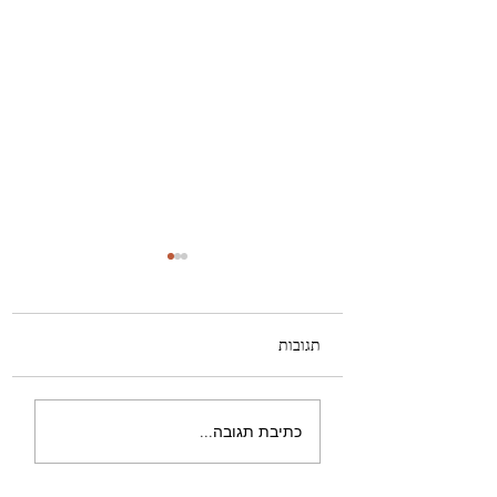
תגובות
טרשת נפוצה – טיפול
כתיבת תגובה...
מומלץ שכדאי להכיר:
השיטה של אורן זריף