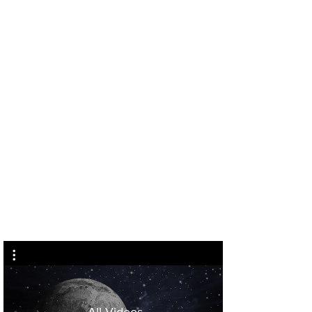
כאן
כאן
מזל טוב
לחץ
כאן