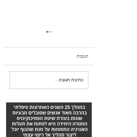
תגובות
טרשת נפוצה – טיפול
כתיבת תגובה...
מומלץ שכדאי להכיר:
השיטה של אורן זריף