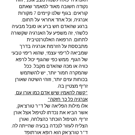
נקודה חשובה מאוד למאמר שאתם 
קוראים: בגוף שלנו קיימים 7 מקורות 
אנרגיה, וכל אחד אחראי על תחום. 
ברגע שהאדם חש ברע או סובל מבעיה 
כלשהי, זה משפיע על האנרגיה שקשורה 
לתחום. הרפואה האלטרנטיבית 
מתבססת על הזרמת אנרגיה בדרך 
שמביאה לריפוי עצמי, שהוא ריפוי טבעי 
של הגוף. ממש כפי שהגוף יכול לרפא 
כוויה או מכה שהאדם מקבל. ככל 
שהמקרה חמור יותר, יש להשתמש 
בכוחות עזים יותר, וזוהי השיטה שאורן 
זריף מצטיין בה.
"קשה להאמין שיש אדם כמו אורן עם 
אנרגיה כל כך חזקה"
אלו מילות הפליאה של ד"ר טורצ'אק, 
אשר הביא את נכדתו לטיפול אצל אורן 
זריף. הטיפול הוכתר כהצלחה, ואורן 
הצליח לעזור לנכדה בבעיה שהייתה לה. 
ד"ר טורצ'אק הוא רופא אורתופד 