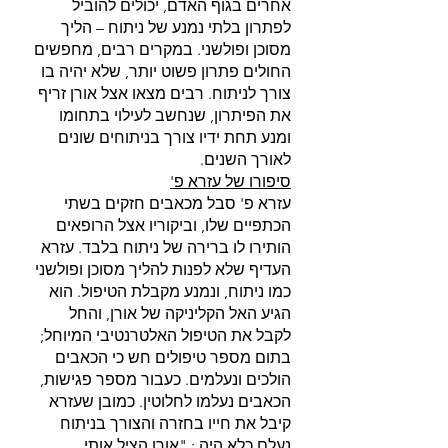
אחרים בגוף האדם, יכולים להוביל 
לפתרון בלתי נמנע של ניתוח – הליך 
מסוכן ופולשני. במקרים רבים, מחפשים 
החולים פתרון פשוט יותר, שלא יהיה בו 
צורך לניתוח. רבים מצאו אצל אורן זריף 
את הפיתרון, שנחשב לעילוי בתחומו 
ומנע תחת ידיו צורך בניתוחים שונים 
לאורך השנים.
סיפורו של עזרא פ'
עזרא פ' סבל מכאבים חזקים בשתי 
הכתפיים שלו, וביקוריו אצל הרופאים 
הותירו לו ברירה של ניתוח בלבד. עזרא 
העדיף שלא לפנות להליך מסוכן ופולשני 
כמו ניתוח, ונמנע מקבלת הטיפול. הוא 
הגיע האל הקליניקה של אורן, והחל 
לקבל את הטיפול האלטרנטיבי המיוחל; 
בתום מספר טיפולים חש כי הכאבים 
הולכים ונעלמים. כעבור מספר פגישות, 
הכאבים נעלמו לחלוטין. כמובן שעזרא 
קיבל את חייו בחזרה והצורך בניתוח 
נעלם כלא היה : "אורן הציל אותי 