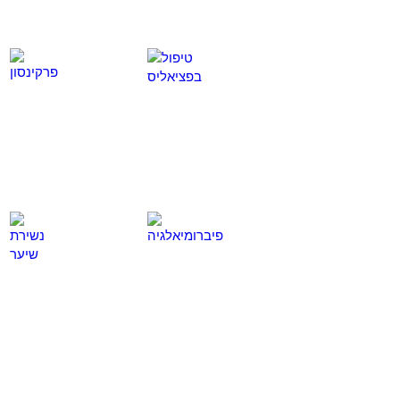
טיפול בפציאליס
פרקינסון
לחץ
לחץ
כאן
כאן
פיברומיאלגיה
נשירת שיער
לחץ
לחץ
כאן
כאן
מזל טוב