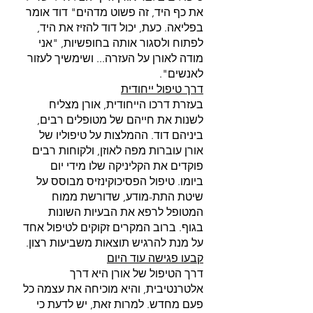
את כף היד, זה פשוט מדהים" דוד אומר 
בפליאה. כעת, יכול דוד להזיז את היד, 
לפתוח ולסגור אותה בחופשיות, "אני 
מודה לאורן על העזרה... ושימשיך לעזור 
לאנשים". 
דרך טיפול ייחודית
בעזרת דרכו הייחודית, אורן מצליח 
לשנות את חייהם של מטופלים רבים, 
ביניהם דוד. ההמלצות על טיפוליו של 
אורן עוברות מפה לאוזן, ולקוחות רבים 
פוקדים את הקליניקה שלו מידי יום 
ביומו. טיפול הפסיכוקינזיס מבוסס על 
שיטת התת-מודע, שדורשת ממוח 
המטופל לרפא את הבעיות השונות 
בגוף. ברוב המקרים זקוקים לטיפול אחד 
על מנת להרגיש תוצאות משביעות רצון. 
קבעו פגישה עוד היום
דרך הטיפול של אורן היא דרך 
אלטרנטיבית, והיא מוכיחה את עצמה כל 
פעם מחדש. למרות זאת, יש לדעת כי 