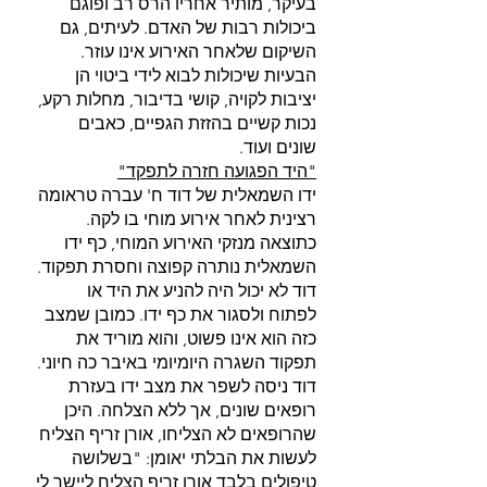
בעיקר, מותיר אחריו הרס רב ופוגם 
ביכולות רבות של האדם. לעיתים, גם 
השיקום שלאחר האירוע אינו עוזר. 
הבעיות שיכולות לבוא לידי ביטוי הן 
יציבות לקויה, קושי בדיבור, מחלות רקע, 
נכות קשיים בהזזת הגפיים, כאבים 
שונים ועוד.
"היד הפגועה חזרה לתפקד"
ידו השמאלית של דוד ח' עברה טראומה 
רצינית לאחר אירוע מוחי בו לקה. 
כתוצאה מנזקי האירוע המוחי, כף ידו 
השמאלית נותרה קפוצה וחסרת תפקוד. 
דוד לא יכול היה להניע את היד או 
לפתוח ולסגור את כף ידו. כמובן שמצב 
כזה הוא אינו פשוט, והוא מוריד את 
תפקוד השגרה היומיומי באיבר כה חיוני. 
דוד ניסה לשפר את מצב ידו בעזרת 
רופאים שונים, אך ללא הצלחה. היכן 
שהרופאים לא הצליחו, אורן זריף הצליח 
לעשות את הבלתי יאומן: "בשלושה 
טיפולים בלבד אורן זריף הצליח ליישר לי 