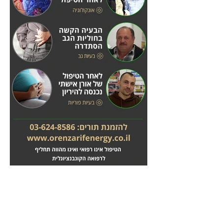
מחלות לב
טיפול בשבץ מוחי
לחץ
לחץ
כאן
כאן