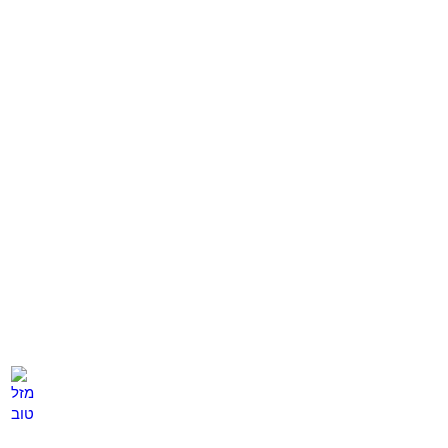
טיפול בפציאליס
פרקינסון
לחץ
לחץ
כאן
כאן
פיברומיאלגיה
נשירת שיער
לחץ
לחץ
כאן
כאן
מזל טוב
לחץ
כאן