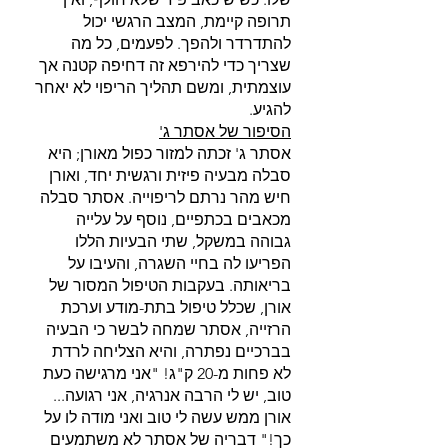
תרופה קיימת, המצב הרגשי יכול 
להתדרדר ולהפך. לפעמים, כל מה 
שצריך כדי להירפא זה דחיפה קטנה אך 
עוצמתית, ומשם תהליך הריפוי לא יאחר 
להגיע.
הסיפור של אסתר ג'
אסתר ג' זכתה למזור כפול מאורן; היא 
סבלה מבעיה פיזית ורגשית יחד, ואורן 
חיש מהר נרתם לריפוייה. אסתר סבלה 
מכאבים בכתפיים, נוסף על עלייה 
גבוהה במשקל, שתי הבעיות הללו 
הפריעו לה בחיי השגרה, והעיבו על 
בריאותה. בעקבות הטיפול המסור של 
אורן, שכלל טיפול בתת-מודע וערכת 
הרזייה, אסתר שמחה לבשר כי הבעיה 
בברכיים נפתרה, והיא הצליחה לרדת 
לא פחות מ-20 ק"ג! "אני מרגישה כעת 
טוב, יש לי הרבה אנרגיה, אני רגועה... 
אורן ממש עשה לי טוב ואני מודה לו על 
כך!" דבריה של אסתר לא משתמעים 