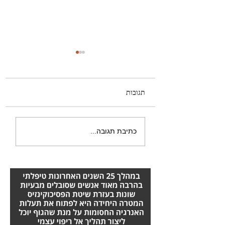
תגובות
טרשת נפוצה – טיפול
כתיבת תגובה...
מומלץ שכדאי להכיר:
השיטה של אורן זריף